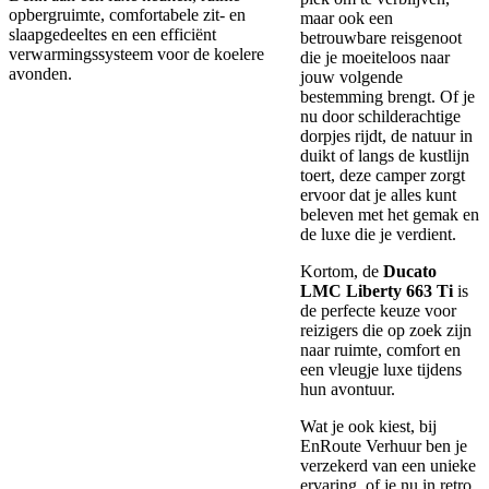
opbergruimte, comfortabele zit- en
maar ook een
slaapgedeeltes en een efficiënt
betrouwbare reisgenoot
verwarmingssysteem voor de koelere
die je moeiteloos naar
avonden.
jouw volgende
bestemming brengt. Of je
nu door schilderachtige
dorpjes rijdt, de natuur in
duikt of langs de kustlijn
toert, deze camper zorgt
ervoor dat je alles kunt
beleven met het gemak en
de luxe die je verdient.
Kortom, de
Ducato
LMC Liberty 663 Ti
is
de perfecte keuze voor
reizigers die op zoek zijn
naar ruimte, comfort en
een vleugje luxe tijdens
hun avontuur.
Wat je ook kiest, bij
EnRoute Verhuur ben je
verzekerd van een unieke
ervaring, of je nu in retro