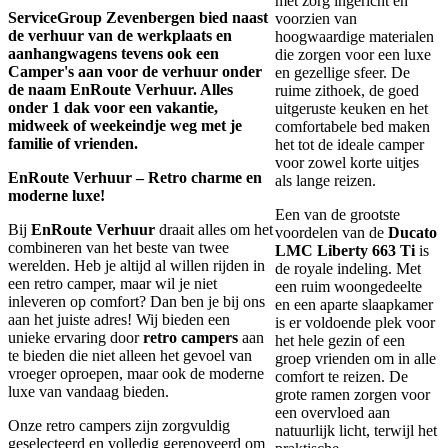
met zorg ingericht en
ServiceGroup Zevenbergen bied naast
voorzien van
de verhuur van de werkplaats en
hoogwaardige materialen
aanhangwagens tevens ook een
die zorgen voor een luxe
Camper's aan voor de verhuur onder
en gezellige sfeer. De
de naam EnRoute Verhuur. Alles
ruime zithoek, de goed
onder 1 dak voor een vakantie,
uitgeruste keuken en het
midweek of weekeindje weg met je
comfortabele bed maken
familie of vrienden.
het tot de ideale camper
voor zowel korte uitjes
EnRoute Verhuur – Retro charme en
als lange reizen.
moderne luxe!
Een van de grootste
Bij
EnRoute Verhuur
draait alles om het
voordelen van de
Ducato
combineren van het beste van twee
LMC Liberty 663 Ti
is
werelden. Heb je altijd al willen rijden in
de royale indeling. Met
een retro camper, maar wil je niet
een ruim woongedeelte
inleveren op comfort? Dan ben je bij ons
en een aparte slaapkamer
aan het juiste adres! Wij bieden een
is er voldoende plek voor
unieke ervaring door
retro campers
aan
het hele gezin of een
te bieden die niet alleen het gevoel van
groep vrienden om in alle
vroeger oproepen, maar ook de moderne
comfort te reizen. De
luxe van vandaag bieden.
grote ramen zorgen voor
een overvloed aan
Onze retro campers zijn zorgvuldig
natuurlijk licht, terwijl het
geselecteerd en volledig gerenoveerd om