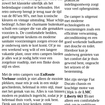
praktische
zowel het klassieke uiterlijk als het
indelingsontwerp zorgt
hedendaagse comfort te behouden. Het
voor veel opbergruimte.
retro ontwerp brengt je terug naar de tijd
van de 80’sen 90's, met hun iconische
De camper is uitgerust
kleuren en vintage uitstraling. Maar schijn
met moderne
bedriegt! Achter die charmante buitenkant
technologieën en
schuilt een camper die van alle gemakken
voorzieningen zoals een
voorzien is. De comfortabele bedden,
efficiënte verwarming,
goed uitgeruste keukens en moderne
airconditioning en een
sanitaire voorzieningen zorgen ervoor dat
goed werkende badkamer
je onderweg niets te kort komt. Of je nu
met douche en toilet.
een weekend weg wilt of een langere
Hierdoor kun je
vakantie plant, onze retro campers bieden
onderweg genieten van
je alles wat je nodig hebt voor een
het comfort dat je thuis
zorgeloze roadtrip, met een flinke dosis
gewend bent, ongeacht
stijl en sfeer.
het seizoen of de
bestemming.
Met de retro campers van
EnRoute
Verhuur
ontdek je niet alleen de mooiste
Met zijn stevige Fiat
plekken, maar reis je ook in een stukje
Ducato chassis en
geschiedenis, helemaal in retro stijl, maar
krachtige motor van
met het gemak van nu. Alles is van binnen
130pk is de
LMC
modern en praktisch ingericht, zodat je je
Liberty 663 Ti
niet
helemaal thuis voelt, waar je ook bent.
alleen een comfortabele
Denk aan een luxe keuken, ruime
plek om te verblijven,